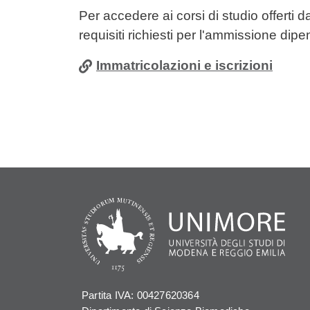
Contenuto
Per accedere ai corsi di studio offerti
requisiti richiesti per l'ammissione dipe
Immatricolazioni e iscrizioni
Partita IVA: 00427620364