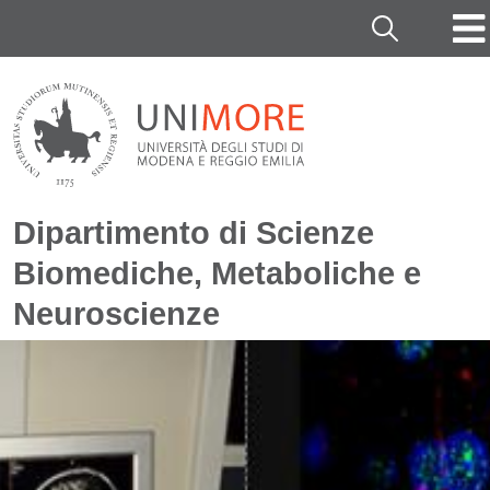
Salta al contenuto principale
Cerca
Dipartimento di Scienze
Biomediche, Metaboliche e
Neuroscienze
Immagine