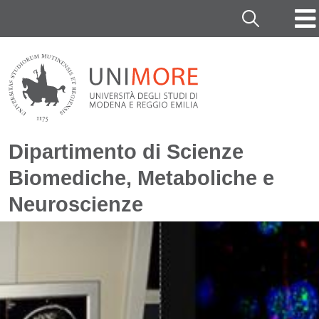
Salta al contenuto principale
Cerca
Dipartimento di Scienze
Biomediche, Metaboliche e
Neuroscienze
Immagine