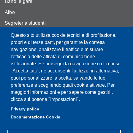
Bandi e gare
Albo
Segreteria studenti
Come trovarci
Questo sito utilizza cookie tecnici e di profilazione,
propri e di terze parti, per garantire la corretta
Assicurazione qualità
navigazione, analizzare il traffico e misurare
l'efficacia delle attività di comunicazione
istituzionale. Se prosegui la navigazione o clicchi su
"Accetta tutti", ne acconsenti l'utilizzo; in alternativa,
Partita IVA: 00427620364
puoi personalizzare la scelta, salvando le tue
Dipartimento di Scienze Biomediche, Metaboliche e
preferenze e scegliendo quali cookie attivare. Per
Neuroscienze
maggiori informazioni e per sapere come gestirli,
Sede: Via Campi 287 - 41122 Modena
clicca sul bottone "Impostazioni".
E-mail: segreteria.bmn@unimore.it
Privacy policy
PEC: dipbmn@pec.unimore.it
Documentazione Cookie
Tel: 059 2055087