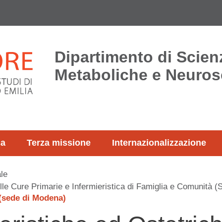
Dipartimento di Scie
Metaboliche e Neuros
ca
Terza missione
Internazionalizzazione
le
elle Cure Primarie e Infermieristica di Famiglia e Comunità 
 (sede di Modena)