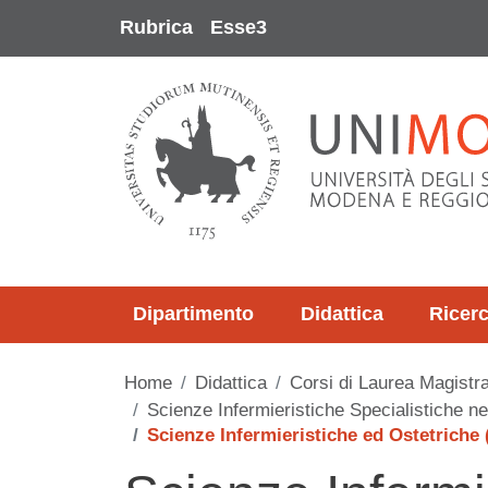
Salta al contenuto principale
Rubrica
Esse3
Dipartimento
Didattica
Ricer
Home
Didattica
Corsi di Laurea Magistra
Scienze Infermieristiche Specialistiche n
Scienze Infermieristiche ed Ostetriche