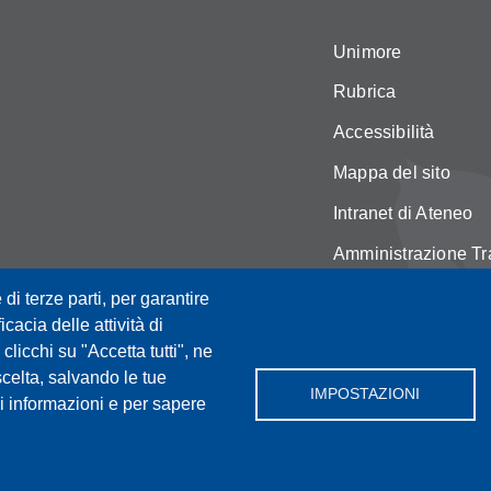
Unimore
Rubrica
Accessibilità
Mappa del sito
Intranet di Ateneo
Amministrazione Tr
Servizi web
 di terze parti, per garantire
icacia delle attività di
Privacy e cookie po
licchi su "Accetta tutti", ne
Cambia idea sui co
scelta, salvando le tue
IMPOSTAZIONI
i informazioni e per sapere