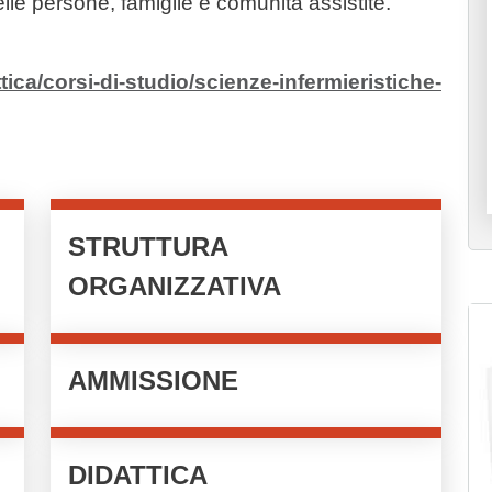
delle persone, famiglie e comunità assistite.
ttica/corsi-di-studio/scienze-infermieristiche-
STRUTTURA
ORGANIZZATIVA
Im
AMMISSIONE
DIDATTICA