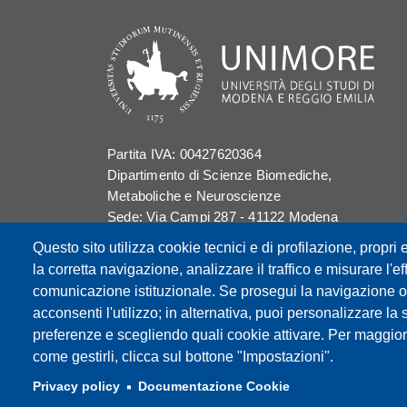
Partita IVA: 00427620364
Dipartimento di Scienze Biomediche,
Metaboliche e Neuroscienze
Sede: Via Campi 287 - 41122 Modena
E-mail: segreteria.bmn@unimore.it
Questo sito utilizza cookie tecnici e di profilazione, propri e
PEC: dipbmn@pec.unimore.it
la corretta navigazione, analizzare il traffico e misurare l'eff
Tel: 059 2055087
comunicazione istituzionale. Se prosegui la navigazione o c
acconsenti l'utilizzo; in alternativa, puoi personalizzare la 
preferenze e scegliendo quali cookie attivare. Per maggior
come gestirli, clicca sul bottone "Impostazioni".
Privacy policy
Documentazione Cookie