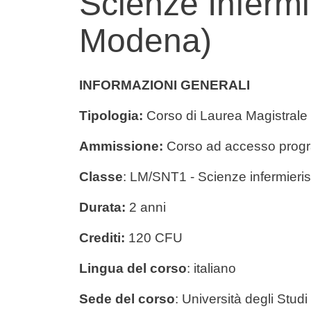
Scienze Infermi
Modena)
Contenuto
INFORMAZIONI GENERALI
Tipologia:
Corso di Laurea Magistrale
Ammissione:
Corso ad accesso prog
Classe
: LM/SNT1 - Scienze infermieris
Durata:
2 anni
Crediti:
120 CFU
Lingua del corso
: italiano
Sede del corso
: Università degli Stud