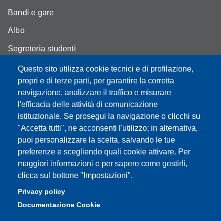
Bandi e gare
Albo
Segreteria studenti
Come trovarci
Questo sito utilizza cookie tecnici e di profilazione,
propri e di terze parti, per garantire la corretta
Assicurazione qualità
navigazione, analizzare il traffico e misurare
l'efficacia delle attività di comunicazione
istituzionale. Se prosegui la navigazione o clicchi su
"Accetta tutti", ne acconsenti l'utilizzo; in alternativa,
Partita IVA: 00427620364
puoi personalizzare la scelta, salvando le tue
Dipartimento di Scienze Biomediche, Metaboliche e
preferenze e scegliendo quali cookie attivare. Per
Neuroscienze
maggiori informazioni e per sapere come gestirli,
Sede: Via Campi 287 - 41122 Modena
clicca sul bottone "Impostazioni".
E-mail: segreteria.bmn@unimore.it
Privacy policy
PEC: dipbmn@pec.unimore.it
Documentazione Cookie
Tel: 059 2055087