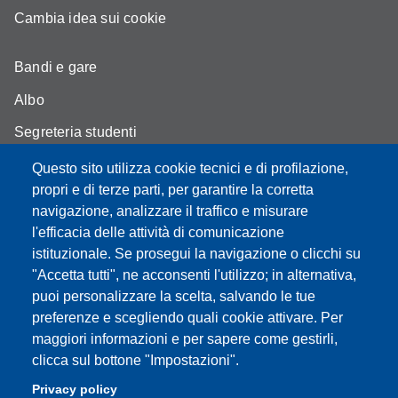
Cambia idea sui cookie
Bandi e gare
Albo
Segreteria studenti
Come trovarci
Questo sito utilizza cookie tecnici e di profilazione,
propri e di terze parti, per garantire la corretta
Assicurazione qualità
navigazione, analizzare il traffico e misurare
l'efficacia delle attività di comunicazione
istituzionale. Se prosegui la navigazione o clicchi su
"Accetta tutti", ne acconsenti l'utilizzo; in alternativa,
Partita IVA: 00427620364
puoi personalizzare la scelta, salvando le tue
Dipartimento di Scienze Biomediche, Metaboliche e
preferenze e scegliendo quali cookie attivare. Per
Neuroscienze
maggiori informazioni e per sapere come gestirli,
Sede: Via Campi 287 - 41122 Modena
clicca sul bottone "Impostazioni".
E-mail: segreteria.bmn@unimore.it
Privacy policy
PEC: dipbmn@pec.unimore.it