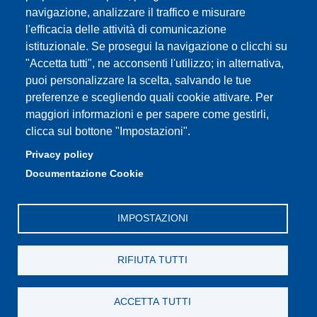
Assicurazione qualità
navigazione, analizzare il traffico e misurare
l'efficacia delle attività di comunicazione
istituzionale. Se prosegui la navigazione o clicchi su
"Accetta tutti", ne acconsenti l'utilizzo; in alternativa,
Partita IVA: 00427620364
puoi personalizzare la scelta, salvando le tue
Dipartimento di Scienze Biomediche, Metaboliche e
preferenze e scegliendo quali cookie attivare. Per
Neuroscienze
maggiori informazioni e per sapere come gestirli,
Sede: Via Campi 287 - 41122 Modena
clicca sul bottone "Impostazioni".
E-mail: segreteria.bmn@unimore.it
Privacy policy
PEC: dipbmn@pec.unimore.it
Documentazione Cookie
Tel: 059 2055087
IMPOSTAZIONI
RIFIUTA TUTTI
ACCETTA TUTTI