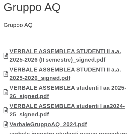
Gruppo AQ
Contenuto
Gruppo AQ
Allegati
Documento
VERBALE ASSEMBLEA STUDENTI II a.a.
2025-2026 (II semestre)_signed.pdf
Documento
VERBALE ASSEMBLEA STUDENTI II a.a.
2025-2026_signed.pdf
Documento
VERBALE ASSEMBLEA studenti I aa 2025-
26_signed.pdf
Documento
VERBALE ASSEMBLEA studenti I aa2024-
25_signed.pdf
Documento
VerbaleGruppoAQ_2024.pdf
Documento
verbale incontro studenti nuova procedura