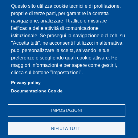
Come trovarci
Questo sito utilizza cookie tecnici e di profilazione,
propri e di terze parti, per garantire la corretta
Assicurazione qualità
navigazione, analizzare il traffico e misurare
l'efficacia delle attività di comunicazione
istituzionale. Se prosegui la navigazione o clicchi su
"Accetta tutti", ne acconsenti l'utilizzo; in alternativa,
Partita IVA: 00427620364
puoi personalizzare la scelta, salvando le tue
Dipartimento di Scienze Biomediche, Metaboliche e
preferenze e scegliendo quali cookie attivare. Per
Neuroscienze
maggiori informazioni e per sapere come gestirli,
Sede: Via Campi 287 - 41122 Modena
clicca sul bottone "Impostazioni".
E-mail: segreteria.bmn@unimore.it
Privacy policy
PEC: dipbmn@pec.unimore.it
Documentazione Cookie
Tel: 059 2055087
IMPOSTAZIONI
RIFIUTA TUTTI