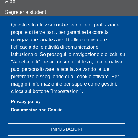
Albo
Segreteria studenti
Come trovarci
Questo sito utilizza cookie tecnici e di profilazione,
propri e di terze parti, per garantire la corretta
Assicurazione qualità
navigazione, analizzare il traffico e misurare
l'efficacia delle attività di comunicazione
istituzionale. Se prosegui la navigazione o clicchi su
"Accetta tutti", ne acconsenti l'utilizzo; in alternativa,
Partita IVA: 00427620364
puoi personalizzare la scelta, salvando le tue
Dipartimento di Scienze Biomediche, Metaboliche e
preferenze e scegliendo quali cookie attivare. Per
Neuroscienze
maggiori informazioni e per sapere come gestirli,
Sede: Via Campi 287 - 41122 Modena
clicca sul bottone "Impostazioni".
E-mail: segreteria.bmn@unimore.it
Privacy policy
PEC: dipbmn@pec.unimore.it
Documentazione Cookie
Tel: 059 2055087
IMPOSTAZIONI