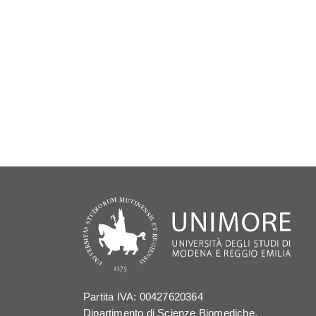
Partita IVA: 00427620364
Dipartimento di Scienze Biomediche,