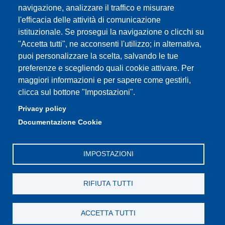
Assicurazione qualità
navigazione, analizzare il traffico e misurare
l'efficacia delle attività di comunicazione
istituzionale. Se prosegui la navigazione o clicchi su
"Accetta tutti", ne acconsenti l'utilizzo; in alternativa,
Partita IVA: 00427620364
puoi personalizzare la scelta, salvando le tue
Dipartimento di Scienze Biomediche, Metaboliche e
preferenze e scegliendo quali cookie attivare. Per
Neuroscienze
maggiori informazioni e per sapere come gestirli,
Sede: Via Campi 287 - 41122 Modena
clicca sul bottone "Impostazioni".
E-mail: segreteria.bmn@unimore.it
Privacy policy
PEC: dipbmn@pec.unimore.it
Documentazione Cookie
Tel: 059 2055087
IMPOSTAZIONI
RIFIUTA TUTTI
ACCETTA TUTTI