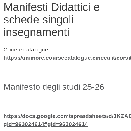
Manifesti Didattici e
schede singoli
insegnamenti
Contenuto
Course catalogue:
https://unimore.coursecatalogue.cineca.it/cors
Manifesto degli studi 25-26
https://docs.google.com/spreadsheets/d/1
gid=963024614#gid=963024614